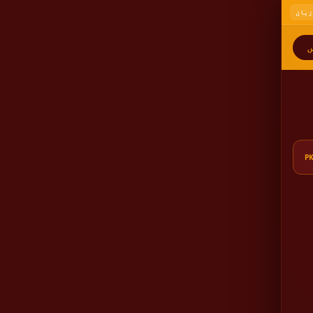
زبان
ں
P