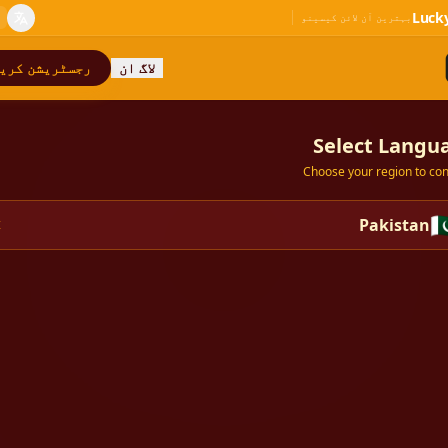
Luck
بہترین آن لائن کیسینو
لاگ ان
رجسٹریشن کری
Select Langu
Choose your region to con
🇵
Pakistan
K