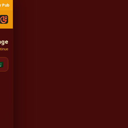
y Pub
age
tinue
🇰