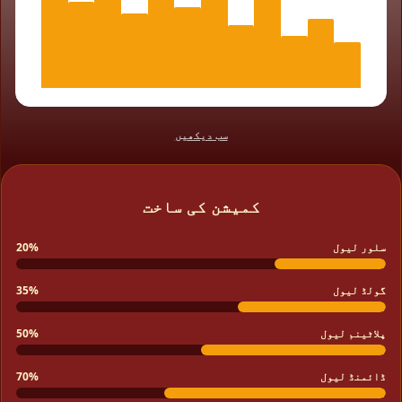
سب دیکھیں
کمیشن کی ساخت
سلور لیول
20%
گولڈ لیول
35%
پلاٹینم لیول
50%
ڈائمنڈ لیول
70%