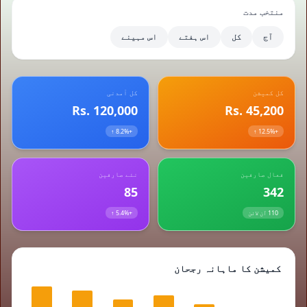
منتخب مدت
آج
کل
اس ہفتے
اس مہینے
کل کمیشن
کل آمدنی
Rs. 120,000
Rs. 45,200
+8.2% ↑
+12.5% ↑
فعال صارفین
نئے صارفین
85
342
110 آن لائن
+5.4% ↑
کمیشن کا ماہانہ رجحان