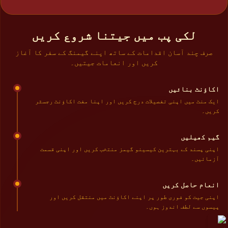
لکی پب میں جیتنا شروع کریں
صرف چند آسان اقدامات کے ساتھ اپنے گیمنگ کے سفر کا آغاز
کریں اور انعامات جیتیں۔
اکاؤنٹ بنائیں
ایک منٹ میں اپنی تفصیلات درج کریں اور اپنا مفت اکاؤنٹ رجسٹر
کریں۔
گیم کھیلیں
اپنی پسند کے بہترین کیسینو گیمز منتخب کریں اور اپنی قسمت
آزمائیں۔
انعام حاصل کریں
اپنی جیت کو فوری طور پر اپنے اکاؤنٹ میں منتقل کریں اور
پیسوں سے لطف اندوز ہوں۔