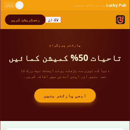
Lucky Pub
بہترین آن لائن کیسینو
زبان
لاگ ان
رجسٹریشن کریں
پارٹنر پروگرام
تاحیات 50% کمیشن کمائیں
دنیا کے تیزی سے بڑھتے ہوئے ایجنٹ نیٹ ورک کا
حصہ بنیں اور اپنی آمدنی میں اضافہ کریں۔
ابھی پارٹنر بنیں